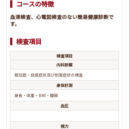
コースの特徴
総コレステロール・LDLコレステロール・HDLコレステロ
胃部検査
ール・中性脂肪(TG)・nonHDLコレステロール
(1) バリウム
血液検査、心電図検査のない簡易健康診断で
(2) 内視鏡
糖代謝
す。
(3) ABC(採血)
空腹時血糖・HbA1c
便潜血
検査項目
肝機能
2日法
AST(GOT)・ALT(GPT)・γ－GTP・総蛋白
検査項目
眼圧
腎機能
内科診察
クレアチニン・eGFR
既往歴・自覚症状及び他覚症状の検査
眼底
貧血
身体計測
赤血球数・血色素量(ヘモグロビン)・ヘマトクリット・
MCV・MCH・MCHC
身長・体重・BMI・腹囲
腹部超音波
血液一般
血圧
肝臓・脾臓・胆のう・膵臓・腎臓・腹部大動脈
白血球数・血小板数
肺機能
痛風
視力
肺活量・努力性肺活量・一秒量・一秒率・％肺活量・