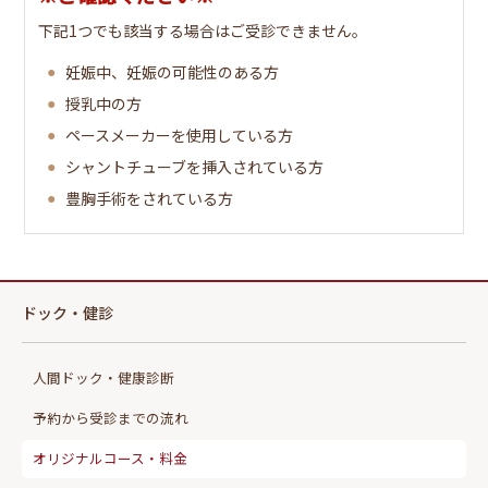
下記1つでも該当する場合はご受診できません。
・マンモグラフィー(2方向)
・超音波(エコー)
妊娠中、妊娠の可能性のある方
子宮
授乳中の方
子宮頸部細胞診
ペースメーカーを使用している方
シャントチューブを挿入されている方
骨密度
豊胸手術をされている方
同年齢比・若年齢比
ドック・健診
人間ドック・健康診断
予約から受診までの流れ
オリジナルコース・料金