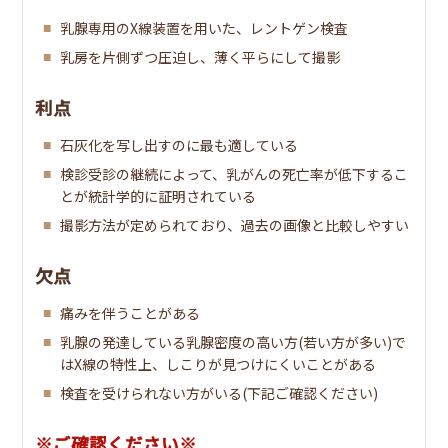
ール・中性脂肪(TG)・nonHDLコレステロール
乳腺専用のX線装置を用いた、レントゲン検査
糖代謝
乳房を片側ずつ圧迫し、薄く平らにして撮影
空腹時血糖・HbA1c
利点
肝機能
AST(GOT)・ALT(GPT)・γ－GTP
石灰化を写し出すのに最も適している
検診受診の継続によって、乳がんの死亡率が低下するこ
貧血
とが統計学的に証明されている
赤血球数・血色素量(ヘモグロビン)・ヘマトクリット
撮影方法が定められており、過去の画像と比較しやすい
血液一般
白血球数・血小板数
欠点
腫瘍マーカー
痛みを伴うことがある
CA-125(卵巣・子宮)
乳腺の発達している乳腺密度の高い方(若い方が多い)で
はX線の特性上、しこりが見つけにくいことがある
心電図
検査を受けられない方がいる(下記ご確認ください)
※ご確認ください※
乳房