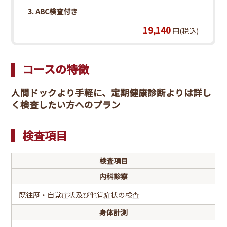
3. ABC検査付き
糖代謝
19,140
円(税込)
空腹時血糖・HbA1c
肝機能
AST(GOT)・ALT(GPT)・γ－GTP・総蛋白・アルブミ
コースの特徴
ン・コリンエステラーゼ・総ビリルビン・直接ビリル
ビン・LDH・ALP
人間ドックより手軽に、定期健康診断よりは詳し
く検査したい方へのプラン
膵機能
血清アミラーゼ
検査項目
腎機能
尿素窒素(BUN)・クレアチニン・eGFR
検査項目
痛風
内科診察
尿酸(UA)
既往歴・自覚症状及び他覚症状の検査
肝炎ウイルス
身体計測
HBs抗原・HCV抗体