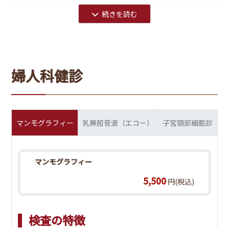
血圧
視力
婦人科健診
聴力
尿検査
マンモグラフィー
乳房超音波（エコー）
子宮頸部細胞診
蛋白・糖
胸部X線
マンモグラフィー
直接撮影(デジタル)1方向
5,500
円(税込)
血液検査
脂質
検査の特徴
総コレステロール・LDLコレステロール・HDLコレステロ