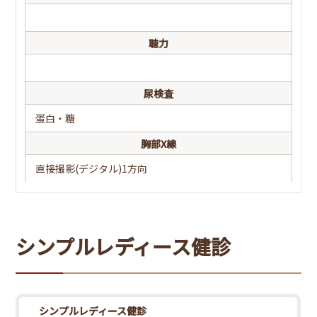
尿酸(UA)
％一秒量
心電図
聴力
胃部検査
尿検査
(1) バリウム
蛋白・糖
(2) 内視鏡
(3) ABC(採血)
胸部X線
便潜血
直接撮影(デジタル)1方向
2日法
シンプルレディース健診
シンプルレディース健診