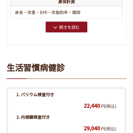
身体計測
身長・体重・BMI・体脂肪率・腹囲
血圧
視力
生活習慣病健診
聴力
尿検査
1. バリウム検査付き
蛋白・潜血・糖・PH・比重・尿沈渣
22,440
円(税込)
血液検査
2. 内視鏡検査付き
脂質代謝
総コレステロール・LDLコレステロール・HDLコレステ
29,040
円(税込)
ロール・中性脂肪(TG)・nonHDLコレステロール