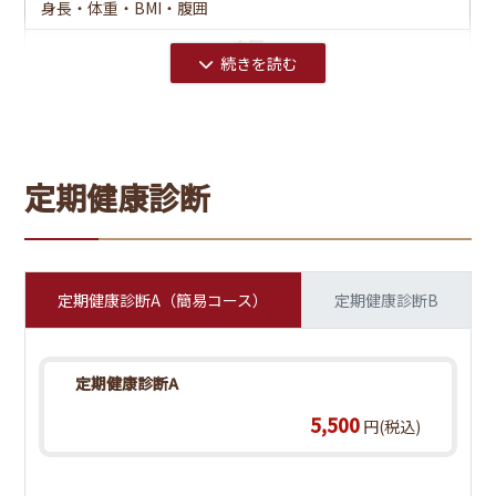
身長・体重・BMI・腹囲
貧血
血圧
赤血球数・血色素量(ヘモグロビン)・ヘマトクリット・
MCV・MCH・MCHC・血清鉄
視力
血液一般
白血球数・血小板数・血液像
定期健康診断
聴力
免疫・血清
CRP・RF(定量)
胸部X線
尿検査
定期健康診断A（簡易コース）
定期健康診断B
直接撮影(デジタル)2方向
蛋白・糖・潜血
心電図
胸部X線
定期健康診断A
直接撮影（デジタル）1方向
5,500
円(税込)
心拍数
血液検査
脂質